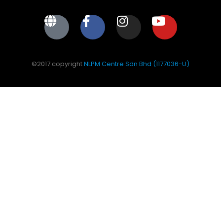
©2017 copyright
NLPM Centre Sdn Bhd (1177036-U)