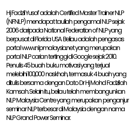
Hj Fadzli Yusof adalah Certified Master Trainer NLP
(NFNLP) mendapat tauliah pengamal NLP sejak
2006 daripada National Federation of NLP yang
berpusat di Florida USA. Beliau adalah pengasas
portal www.nlpmalaysia.net yang merupakan
portal NLP carian tertinggi di Google sejak 2010.
Penulis 45 buah buku motivasi yang terjual
melebihi 100,000 naskhah, termasuk 4 buah yang
ditulis bersama dengan Dato Dr Hj Mohd Fadzilah
Kamsah. Selain itu, beliau telah membangunkan
NLP Malaysia Centre yang merupakan penganjur
seminar NLP terbesar di Malaysia dengan nama
NLP Grand Power Seminar.